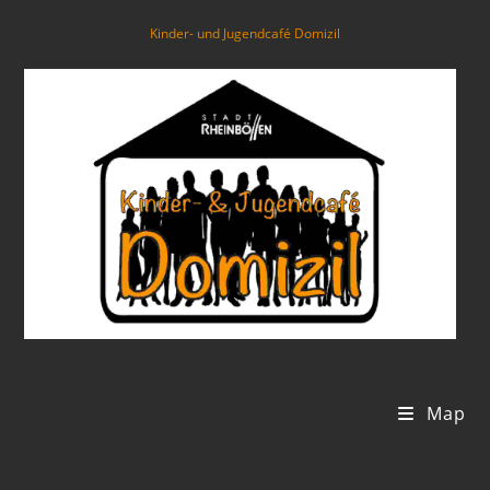
Kinder- und Jugendcafé Domizil
Map