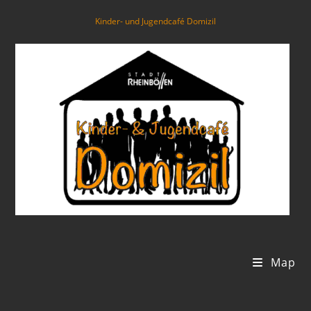
Kinder- und Jugendcafé Domizil
Map