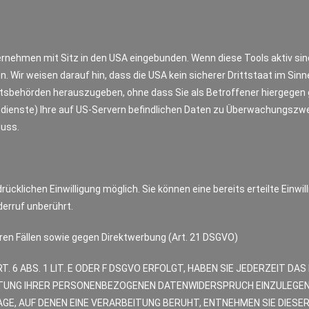
rnehmen mit Sitz in den USA eingebunden. Wenn diese Tools aktiv si
. Wir weisen darauf hin, dass die USA kein sicherer Drittstaat im S
tsbehörden herauszugeben, ohne dass Sie als Betroffener hiergegen g
ienste) Ihre auf US-Servern befindlichen Daten zu Überwachungszwe
luss.
ücklichen Einwilligung möglich. Sie können eine bereits erteilte Einwil
erruf unberührt.
en Fällen sowie gegen Direktwerbung (Art. 21 DSGVO)
6 ABS. 1 LIT. E ODER F DSGVO ERFOLGT, HABEN SIE JEDERZEIT DAS 
TUNG IHRER PERSONENBEZOGENEN DATENWIDERSPRUCH EINZULEGEN; D
AGE, AUF DENEN EINE VERARBEITUNG BERUHT, ENTNEHMEN SIE DIES