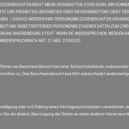
ZOGENEN DATEN NICHT MEHR VERARBEITEN, ESSEI DENN, WIR KÖNN
CHTE UND FREIHEITEN ÜBERWIEGEN ODER DIEVERARBEITUNG DIENT D
ABS. 1 DSGVO).WERDEN IHRE PERSONENBEZOGENEN DATEN VERARBEI
RBEITUNG SIEBETREFFENDER PERSONENBEZOGENER DATEN ZUM ZWEC
WERBUNG INVERBINDUNG STEHT. WENN SIE WIDERSPRECHEN, WERDEN
IDERSPRUCHNACH ART. 21 ABS. 2 DSGVO).
ffenen ein Beschwerderecht bei einer Aufsichtsbehörde, insbesondere
erstoßes zu. Das Beschwerderecht besteht unbeschadet anderweitiger
nwilligung oder in Erfüllung eines Vertragsautomatisiert verarbeiten, a
ie die direkte Übertragung der Daten an einen anderen Verantwortlic